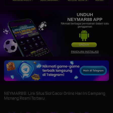
UNDUH
NEYMAR88 APP
Nikmati berbagai permainan dalam satu
genggaman
UNDUH
PANDUAN INSTALASI
NEYMAR88: Link Situs Slot Gacor Online Hari Ini Gampang
Menang Resmi Terbaru