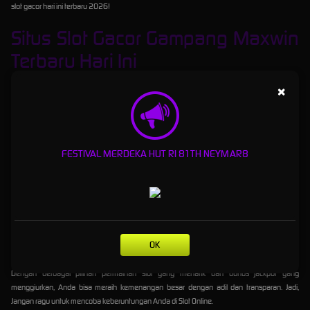
slot gacor hari ini terbaru 2026!
Situs Slot Gacor Gampang Maxwin
Terbaru Hari Ini
Situs slot gacor merupakan salah satu permainan yang paling digemari oleh para
×
penggemar judi slot online. Saat ini, Salah satu jenis slot yang sedang populer adalah slot
terbaru. Situs ini menawarkan berbagai game slot menarik yang bisa memberikan
keuntungan besar bagi para pemainnya. Ingin tahu game apa saja yang sedang gacor saat
ini? Yuk, Simak 7 game slot gacor yang gampang maxwin hari ini:
FESTIVAL MERDEKA HUT RI 81TH NEYMAR8
Slot
Slot
merupakan salah satu game slot gacor yang sangat digemari oleh para pemain slot
online. Dengan bonus jackpot yang besar dan gameplay yang seru, Tidak heran jika game
ini menjadi favorit banyak orang. Tampilan grafis yang menarik dan sistem permainan yang
fair membuat Slot Zeus menjadi pilihan tepat untuk Anda yang ingin menang dengan
mudah.
OK
Slot Online
Ingin bermain game slot gacor secara online? Game Slot Online adalah jawabannya.
Dengan berbagai pilihan permainan slot yang menarik dan bonus jackpot yang
menggiurkan, Anda bisa meraih kemenangan besar dengan adil dan transparan. Jadi,
Jangan ragu untuk mencoba keberuntungan Anda di Slot Online.